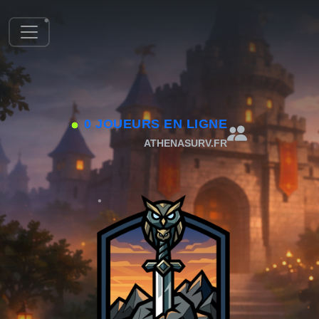
0 JOUEURS EN LIGNE
ATHENASURV.FR