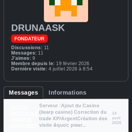
DRUNAASK
FONDATEUR
Discussions:
11
Messages:
11
J'aimes:
9
Membre depuis le:
19 février 2026
Dernière visite:
4 juillet 2026 à 8:54
Messages
Informations
Serveur :Ajout du Casino
PATCH-
(/warp casino) Correction du
NOTES 0.1
14
avril
trade XP/ArgentCréation des
(SORTIE
2026
visite &quot; pwar...
OFFICIEL)