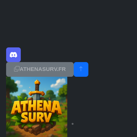
ATHENASURV.FR