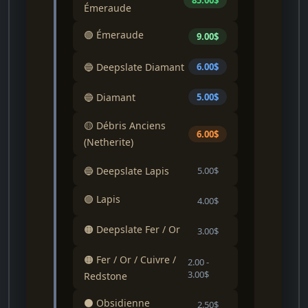
Émeraude
🟢 Émeraude
9.00$
🔵 Deepslate Diamant
6.00$
🔵 Diamant
5.00$
🟡 Débris Anciens
6.00$
(Netherite)
🔵 Deepslate Lapis
5.00$
🟣 Lapis
4.00$
🟠 Deepslate Fer / Or
3.00$
🟠 Fer / Or / Cuivre /
2.00 -
3.00$
Redstone
⚫ Obsidienne
2.50$