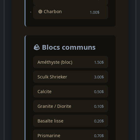
🟣 Charbon
1.00$
🪨 Blocs communs
Améthyste (bloc)
1.50$
Sculk Shrieker
3.00$
Calcite
0.50$
Granite / Diorite
0.10$
Basalte lisse
0.20$
Prismarine
0.70$