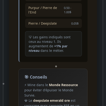
Purpur / Pierre de
0.50 -
l'End
1.00$
Pierre / Deepslate
0.05$
💡 Les gains indiqués sont
ceux au niveau 1. Ils
augmentent de
+1% par
niveau
dans le métier.
🎯 Conseils
⚡ Mine dans le
Monde Ressource
pour éviter d'épuiser le Monde
Survie.
💎 Le
deepslate emerald ore
est
rarissime mais rapporte 85$ en un