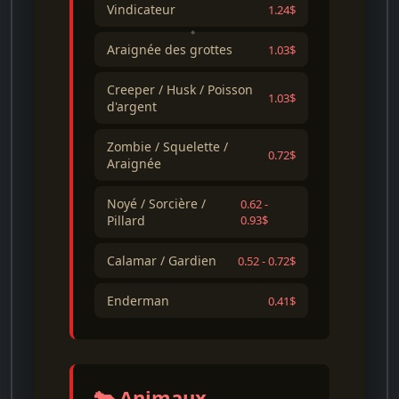
Vindicateur
1.24$
Araignée des grottes
1.03$
Creeper / Husk / Poisson
1.03$
d'argent
Zombie / Squelette /
0.72$
Araignée
Noyé / Sorcière /
0.62 -
Pillard
0.93$
Calamar / Gardien
0.52 - 0.72$
Enderman
0.41$
🐄 Animaux