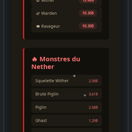
💀 Wither
12.88$
🌿 Warden
10.30$
🐗 Ravageur
10.30$
🔥 Monstres du
Nether
Squelette Wither
2.58$
Brute Piglin
3.61$
Piglin
2.58$
Ghast
1.29$