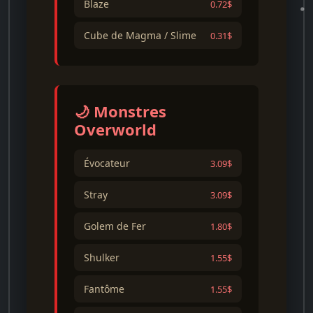
Blaze
0.72$
Cube de Magma / Slime
0.31$
🌙 Monstres
Overworld
Évocateur
3.09$
Stray
3.09$
Golem de Fer
1.80$
Shulker
1.55$
Fantôme
1.55$