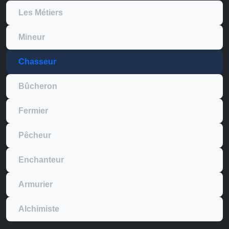
Les Métiers
Mineur
Chasseur
Bûcheron
Fermier
Pêcheur
Enchanteur
Armurier
Alchimiste