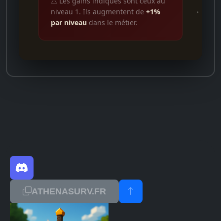
⚠️ Les gains indiqués sont ceux au
niveau 1. Ils augmentent de
+1%
par niveau
dans le métier.
ATHENASURV.FR