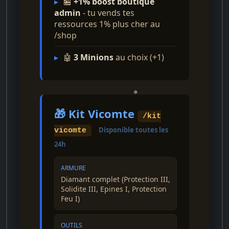
▸
🏪
+1% boost boutique
admin
- tu vends tes
ressources 1% plus cher au
/shop
▸
🤖
3 Minions
au choix (+1)
🎁 Kit Vicomte
/kit
Disponible toutes les
vicomte
24h
ARMURE
Diamant complet (Protection III,
Solidite III, Epines I, Protection
Feu I)
OUTILS