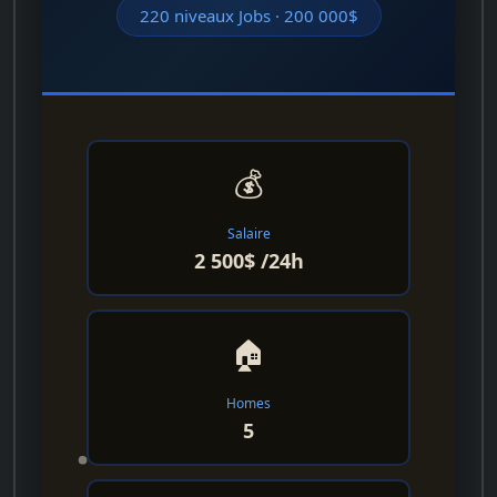
220 niveaux Jobs · 200 000$
💰
Salaire
2 500$ /24h
🏠
Homes
5