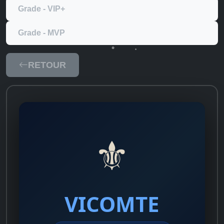
Grade - VIP+
Grade - MVP
RETOUR
⚜️
VICOMTE