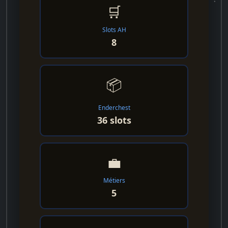
🛒
Slots AH
8
📦
Enderchest
36 slots
💼
Métiers
5