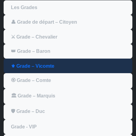
Les Grades
👤 Grade de départ – Citoyen
⚔️ Grade – Chevalier
👑 Grade – Baron
⚜️ Grade – Vicomte
🏵️ Grade – Comte
🏛️ Grade – Marquis
🛡️ Grade – Duc
Grade - VIP