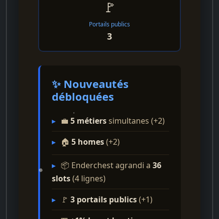
🚩
Portails publics
3
✨ Nouveautés
débloquées
▸
💼
5 métiers
simultanes (+2)
▸
🏠
5 homes
(+2)
▸
📦 Enderchest agrandi a
36
slots
(4 lignes)
▸
🚩
3 portails publics
(+1)