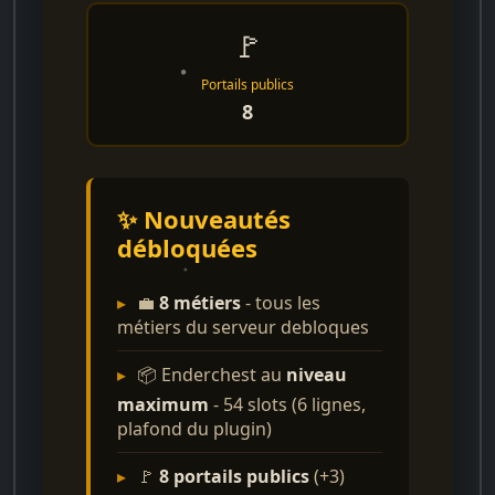
🚩
Portails publics
8
✨ Nouveautés
débloquées
▸
💼
8 métiers
- tous les
métiers du serveur debloques
▸
📦 Enderchest au
niveau
maximum
- 54 slots (6 lignes,
plafond du plugin)
▸
🚩
8 portails publics
(+3)