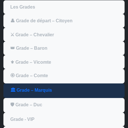
Les Grades
👤 Grade de départ – Citoyen
⚔️ Grade – Chevalier
👑 Grade – Baron
⚜️ Grade – Vicomte
🏵️ Grade – Comte
🏛️ Grade – Marquis
🛡️ Grade – Duc
Grade - VIP