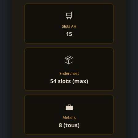
🛒
Slots AH
15
📦
Enderchest
54 slots (max)
💼
Métiers
8 (tous)