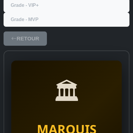
Grade - VIP+
Grade - MVP
RETOUR
🏛️
MARQUIS