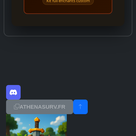
Kit full enchants custom
ATHENASURV.FR