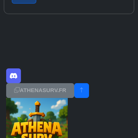
ATHENASURV.FR