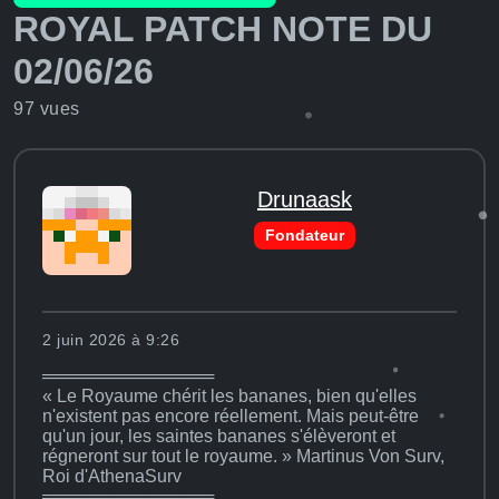
ROYAL PATCH NOTE DU
02/06/26
97 vues
Drunaask
Fondateur
2 juin 2026 à 9:26
══════════════
« Le Royaume chérit les bananes, bien qu'elles
n'existent pas encore réellement. Mais peut-être
qu'un jour, les saintes bananes s'élèveront et
régneront sur tout le royaume. » Martinus Von Surv,
Roi d'AthenaSurv
══════════════