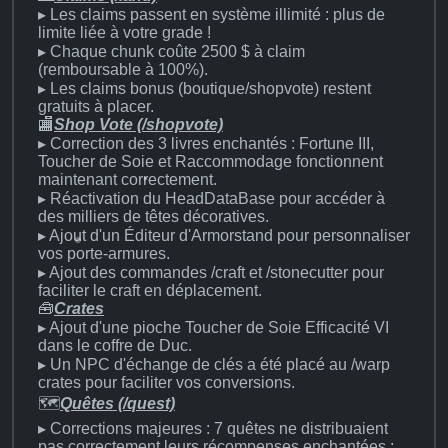
▸ Les claims passent en système illimité : plus de
limite liée à votre grade !
▸ Chaque chunk coûte 2500 $ à claim
(remboursable à 100%).
▸ Les claims bonus (boutique/shopvote) restent
gratuits à placer.
🏬
Shop Vote (/shopvote)
▸ Correction des 3 livres enchantés : Fortune III,
Toucher de Soie et Raccommodage fonctionnent
maintenant correctement.
▸ Réactivation du HeadDataBase pour accéder à
des milliers de têtes décoratives.
▸ Ajout d'un Éditeur d'Armorstand pour personnaliser
vos porte-armures.
▸ Ajout des commandes /craft et /stonecutter pour
faciliter le craft en déplacement.
🧰
Crates
▸ Ajout d'une pioche Toucher de Soie Efficacité VI
dans le coffre de Duc.
▸ Un NPC d'échange de clés a été placé au /warp
crates pour faciliter vos conversions.
🗺️
Quêtes (/quest)
▸ Corrections majeures : 7 quêtes ne distribuaient
pas correctement leurs récompenses enchantées :