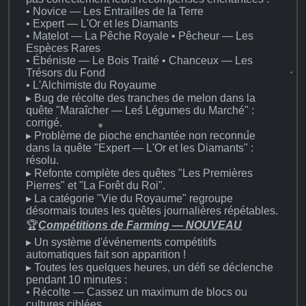
• Novice — Les Entrailles de la Terre
• Expert — L'Or et les Diamants
• Matelot — La Pêche Royale • Pêcheur — Les
Espèces Rares
• Ébéniste — Le Bois Traité • Chanceux — Les
Trésors du Fond
• L'Alchimiste du Royaume
▸ Bug de récolte des tranches de melon dans la
quête "Maraîcher — Les Légumes du Marché" :
corrigé.
▸ Problème de pioche enchantée non reconnue
dans la quête "Expert — L'Or et les Diamants" :
résolu.
▸ Refonte complète des quêtes "Les Premières
Pierres" et "La Forêt du Roi".
▸ La catégorie "Vie du Royaume" regroupe
désormais toutes les quêtes journalières répétables.
🏆
Compétitions de Farming — NOUVEAU
▸ Un système d'événements compétitifs
automatiques fait son apparition !
▸ Toutes les quelques heures, un défi se déclenche
pendant 10 minutes :
• Récolte — Cassez un maximum de blocs ou
cultures ciblées