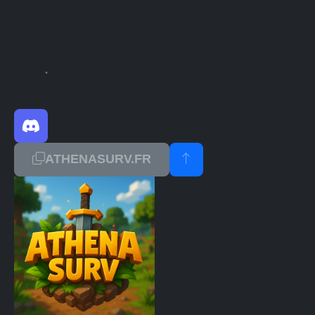
ATHENASURV.FR