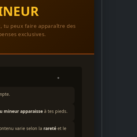
INEUR
tu peux faire apparaître des
penses exclusives.
mpte.
du mineur apparaisse
à tes pieds.
ontenu varie selon la
rareté
et le