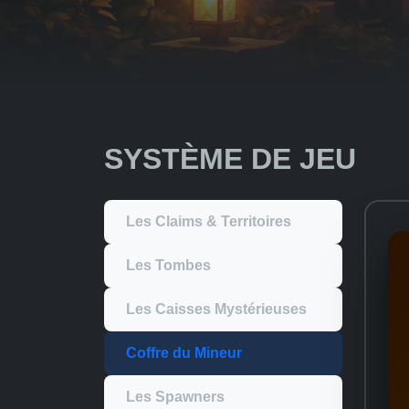
SYSTÈME DE JEU
Les Claims & Territoires
Les Tombes
Les Caisses Mystérieuses
Coffre du Mineur
Les Spawners