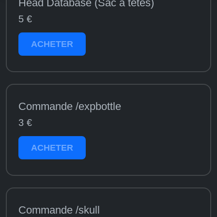
Head Database (Sac à têtes)
5 €
ACHETER
Commande /expbottle
3 €
ACHETER
Commande /skull