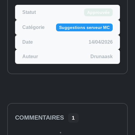
Statut
Approuvée
Catégorie
Suggestions serveur MC
Date
14/04/2026
Auteur
Drunaask
COMMENTAIRES
1