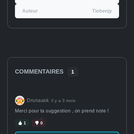
Auteur
Tiobenjy
COMMENTAIRES
1
Drunaask
il y a 3 mois
Merci pour ta suggestion , on prend note !
1
0