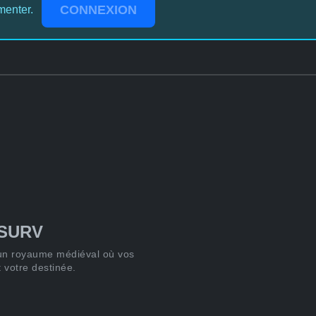
CONNEXION
menter.
SURV
un royaume médiéval où vos
 votre destinée.