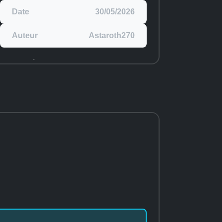
Date
30/05/2026
Auteur
Astaroth270