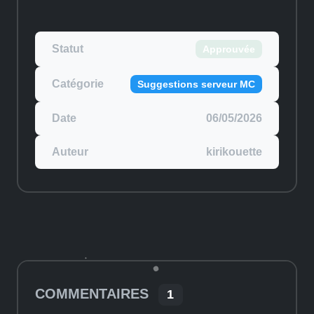
Statut
Approuvée
Catégorie
Suggestions serveur MC
Date
06/05/2026
Auteur
kirikouette
COMMENTAIRES
1