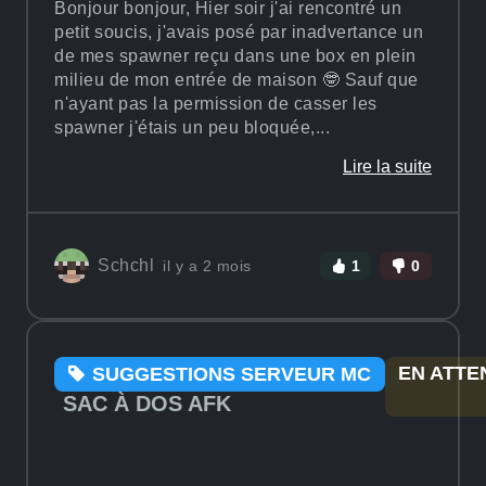
Bonjour bonjour, Hier soir j'ai rencontré un
petit soucis, j'avais posé par inadvertance un
de mes spawner reçu dans une box en plein
milieu de mon entrée de maison 🤓 Sauf que
n'ayant pas la permission de casser les
spawner j'étais un peu bloquée,...
Lire la suite
Schchl
il y a 2 mois
1
0
EN ATTE
SUGGESTIONS SERVEUR MC
SAC À DOS AFK