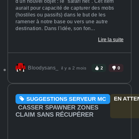
d'un nouvel objet : le "safari net". Cet item
aurait pour capacité de capturer des mobs
(hostiles ou passifs) dans le but de les
ramener à notre base ou vers une autre
destination. Dans l'idée, son fon...
Lire la suite
Bloodysans_
il y a 2 mois
2
0
EN ATTE
SUGGESTIONS SERVEUR MC
CASSER SPAWNER ZONES
CLAIM SANS RÉCUPÉRER