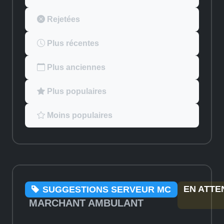
Rejetées
Plus récentes
Plus anciennes
Plus populaires
Moins populaires
EN ATTE
SUGGESTIONS SERVEUR MC
MARCHANT AMBULANT