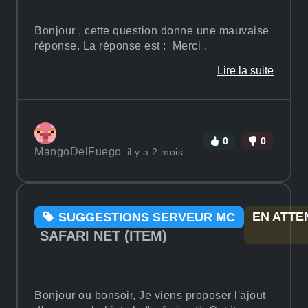
Bonjour , cette question donne une mauvaise
réponse. La réponse est : Merci .
Lire la suite
0
0
MangoDelFuego
il y a 2 mois
EN ATTE
SUGGESTIONS SERVEUR MC
SAFARI NET (ITEM)
Bonjour ou bonsoir, Je viens proposer l'ajout