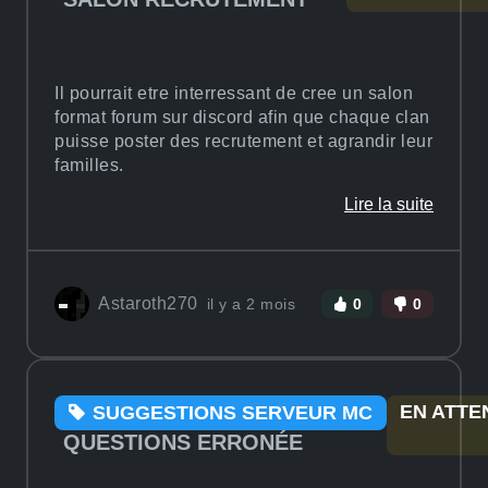
Il pourrait etre interressant de cree un salon
format forum sur discord afin que chaque clan
puisse poster des recrutement et agrandir leur
familles.
Lire la suite
Astaroth270
il y a 2 mois
0
0
EN ATTE
SUGGESTIONS SERVEUR MC
QUESTIONS ERRONÉE