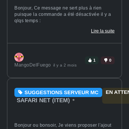
Bonjour, Ce message ne sert plus à rien
puisque la commande a été désactivée il y a
qlqs temps :
Lire la suite
1
0
MangoDelFuego
il y a 2 mois
EN ATTE
SUGGESTIONS SERVEUR MC
SAFARI NET (ITEM)
Bonjour ou bonsoir, Je viens proposer l'ajout