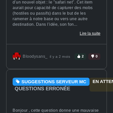
d'un nouvel objet : le "safari net". Cet item
aurait pour capacité de capturer des mobs
(hostiles ou passifs) dans le but de les
ramener à notre base ou vers une autre
destination. Dans l'idée, son fon...
Lire la suite
Bloodysans_
il y a 2 mois
2
0
EN ATTE
SUGGESTIONS SERVEUR MC
QUESTIONS ERRONÉE
Bonjour , cette question donne une mauvaise