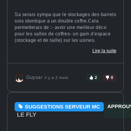
Sa serais sympa que le stockages des barrels
sois identique a un double coffre.Cela
permetterais de :- avoir une meilleur déco
pour les salles de coffres- un gain d'espace
(stockage et de taille) sur les usines.
Lire la suite
Guysar
il y a 2 mois
2
0
APPROU
SUGGESTIONS SERVEUR MC
LE FLY