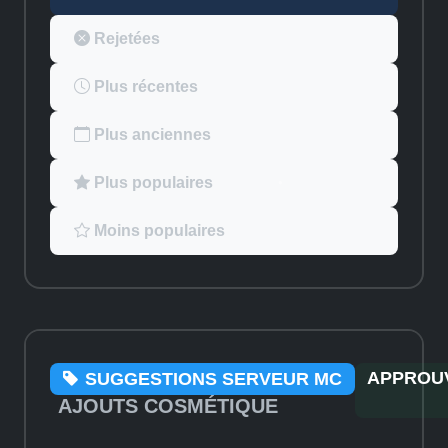
Rejetées
Plus récentes
Plus anciennes
Plus populaires
Moins populaires
APPROU
SUGGESTIONS SERVEUR MC
AJOUTS COSMÉTIQUE